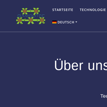
Zum
Inhalt
STARTSEITE
TECHNOLOGIE
springen
DEUTSCH
English
Über un
Te