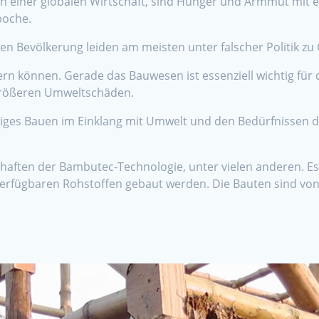
in einer globalen Wirtschaft, sind Hunger und Armmut mit e
poche.
n Bevölkerung leiden am meisten unter falscher Politik zu 
rn können. Gerade das Bauwesen ist essenziell wichtig für 
r größeren Umweltschäden.
tiges Bauen im Einklang mit Umwelt und den Bedürfnissen 
schaften der Bambutec-Technologie, unter vielen anderen. 
ügbaren Rohstoffen gebaut werden. Die Bauten sind von er