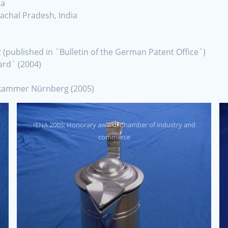
ia
achal Pradesh, India
 (published in `Bulletin of the German Patent Office´)
rd´ (2004)
skammer Nürnberg (2005)
IENA 2005: Honorary award, Chamber of industry and
commerce