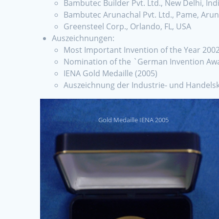
Bambutec Builder Pvt. Ltd., New Delhi, Ind
Bambutec Arunachal Pvt. Ltd., Pame, Arun
Greensteel Corp., Orlando, FL, USA
Auszeichnungen:
Most Important Invention of the Year 2002
Nomination of the `German Invention Awa
IENA Gold Medaille (2005)
Auszeichnung der Industrie- und Handel
Gold Medaille IENA 2005